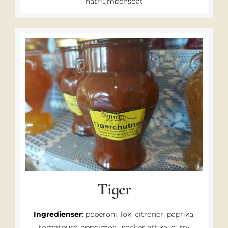
natriumbensoat
Tiger
Ingredienser
: peperoni, lök, citroner, paprika,
tomatpuré, äppelmos, socker ättika, curry