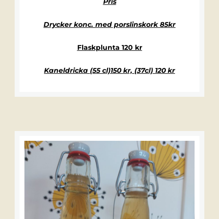
Pris
Drycker konc. med porslinskork 85kr
Flaskplunta 120 kr
Kaneldricka (55 cl)150 kr, (37cl) 120 kr