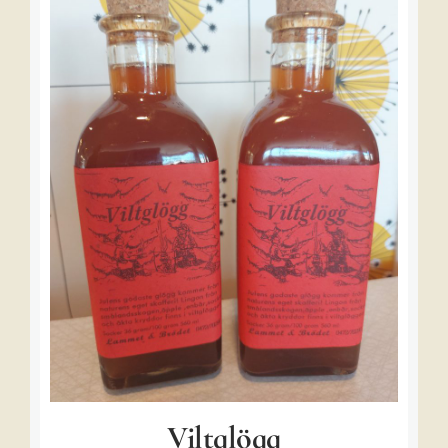
Viltglögg