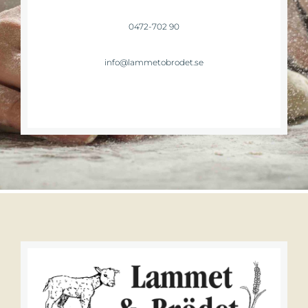
0472-702 90
info@lammetobrodet.se